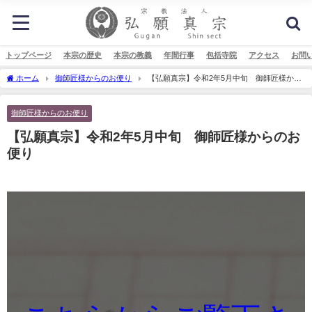
トップページ
本宗の歴史
本宗の教義
年間行事
包括寺院
アクセス
お問
ホーム
御師匠様からのお便り
【弘願真宗】令和2年5月中旬 御師匠様から
のお便り
御師匠様からのお便り
【弘願真宗】令和2年5月中旬 御師匠様からのお
便り