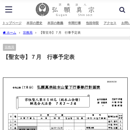
トップページ
本宗の歴史
本宗の教義
年間行事
包括寺院
アクセス
お問
ホーム
宗務局
【聖玄寺】７月 行事予定表
宗務局
【聖玄寺】７月 行事予定表