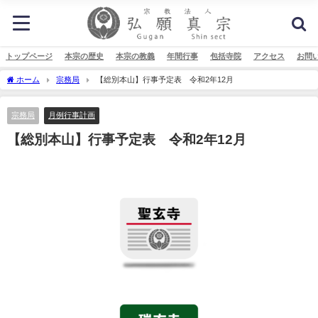
トップページ
本宗の歴史
本宗の教義
年間行事
包括寺院
アクセス
お問
ホーム
宗務局
【総別本山】行事予定表 令和2年12月
宗務局
月例行事計画
【総別本山】行事予定表 令和2年12月