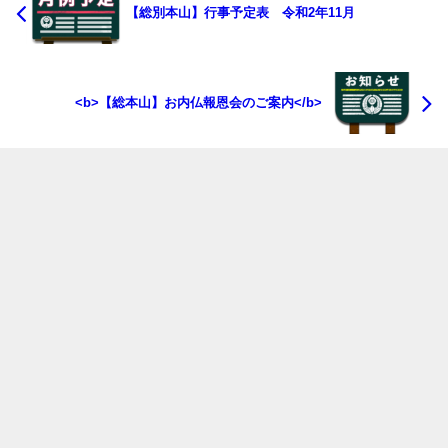
【総別本山】行事予定表 令和2年11月
<b>【総本山】お内仏報恩会のご案内</b>