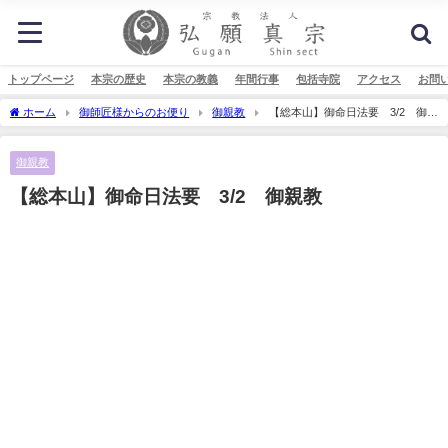
トップページ
本宗の歴史
本宗の教義
年間行事
包括寺院
アクセス
お問
ホーム
御師匠様からのお便り
御親教
【総本山】御命日法要 3/2 御親
教
御親教
【総本山】御命日法要 3/2 御親教