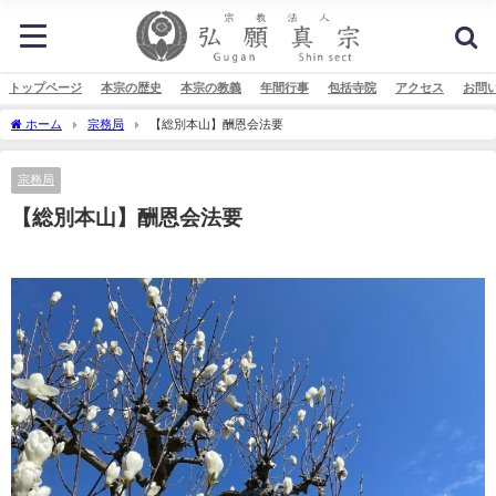
トップページ
本宗の歴史
本宗の教義
年間行事
包括寺院
アクセス
お問
ホーム
宗務局
【総別本山】酬恩会法要
宗務局
【総別本山】酬恩会法要